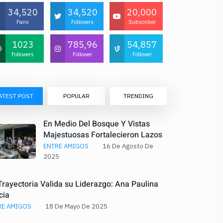
34,520
34,520
20,000
Fans
Followers
Subscriber
1023
785,96
54,857
Followers
Follower
Follower
ATEST POST
POPULAR
TRENDING
En Medio Del Bosque Y Vistas
Majestuosas Fortalecieron Lazos
De Amistad
ENTRE AMIGOS
16 De Agosto De
2025
Trayectoria Valida su Liderazgo: Ana Paulina
cia
RE AMIGOS
18 De Mayo De 2025