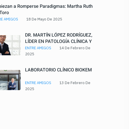
iezan a Romperse Paradigmas: Martha Ruth
 Toro
RE AMIGOS
18 De Mayo De 2025
DR. MARTÍN LÓPEZ RODRÍGUEZ,
LÍDER EN PATOLOGÍA CLÍNICA Y
VISIÓN TRANSFORMADORA
ENTRE AMIGOS
14 De Febrero De
PARA LATINOAMÉRICA
2025
LABORATORIO CLÍNICO BIOKEM
ENTRE AMIGOS
13 De Febrero De
2025