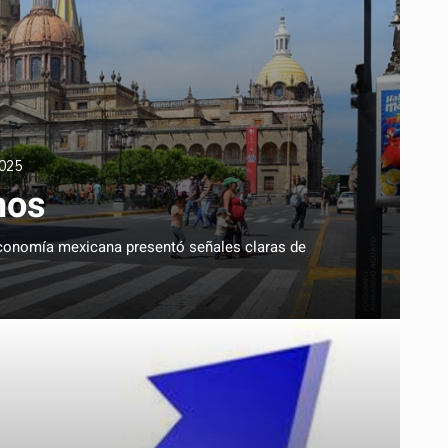
2025
mos
 economía mexicana presentó señales claras de