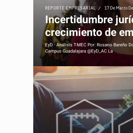
REPORTE EMPRESARIAL
17 De Marzo D
Incertidumbre jurí
crecimiento de e
EyD · Análisis T-MEC Por: Rosario Bareño D
Campus Guadalajara @EyD_AC La