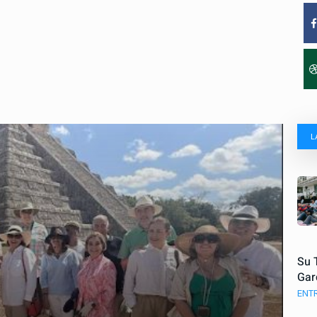
L
Su 
Gar
ENT