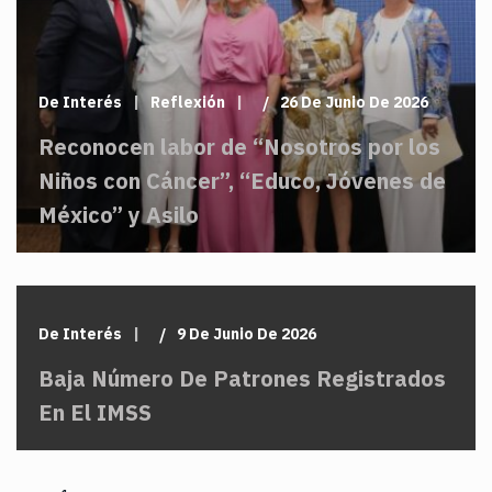
De Interés
Reflexión
26 De Junio De 2026
Reconocen labor de “Nosotros por los
Niños con Cáncer”, “Educo, Jóvenes de
México” y Asilo
De Interés
9 De Junio De 2026
Baja Número De Patrones Registrados
En El IMSS