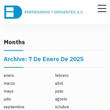
S
k
i
p
t
o
c
Months
o
n
Archive:
7 De Enero De 2025
t
e
n
enero
febrero
t
marzo
abril
mayo
junio
julio
agosto
septiembre
octubre