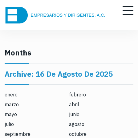
S
k
i
p
t
o
c
Months
o
n
Archive:
16 De Agosto De 2025
t
e
n
enero
febrero
t
marzo
abril
mayo
junio
julio
agosto
septiembre
octubre