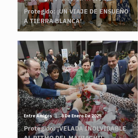
Protegido: ¡UN VIAJE DE ENSUEÑO
A TIERRA BLANCA!
Entre Amigos
8 De Enero De 2025
Protegido: ¡VELADA INOLVIDABLE
AL RITMO DEL MARIACHI!