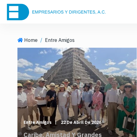
S
k
i
p
t
Home
/
Entre Amigos
o
c
o
n
t
e
n
t
Entre Amigos
22 De Abril De 2026
Caribe, Amistad Y Grandes