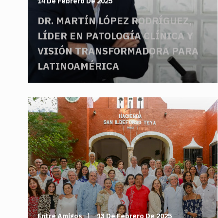
14 De Febrero De 2025
DR. MARTÍN LÓPEZ RODRÍGUEZ,
LÍDER EN PATOLOGÍA CLÍNICA Y
VISIÓN TRANSFORMADORA PARA
LATINOAMÉRICA
Entre Amigos
13 De Febrero De 2025