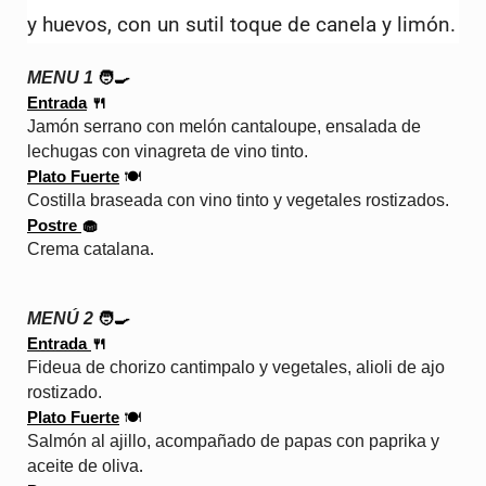
y huevos, con un sutil toque de canela y limón.
MENU 1
 🧑‍🍳
Entrada
 🍴
Jamón serrano con melón cantaloupe, ensalada de
lechugas con vinagreta de vino tinto.
Plato Fuerte
🍽️
Costilla braseada con vino tinto y vegetales rostizados.
Postre 
🧁
Crema catalana
.
MENÚ 2
 🧑‍🍳
Entrada 
🍴
Fideua de chorizo cantimpalo y vegetales, alioli de ajo 
rostizado.
Plato Fuerte
🍽️
Salmón al ajillo, acompañado de papas con paprika y 
aceite de oliva
.