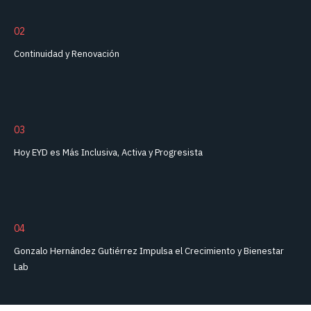
GONZALO HERNÁNDEZ
GUTIÉRREZ IMPULSA EL
02
CRECIMIENTO Y BIENESTAR
Continuidad y Renovación
LAB
03
Hoy EYD es Más Inclusiva, Activa y Progresista
04
Gonzalo Hernández Gutiérrez Impulsa el Crecimiento y Bienestar
Lab