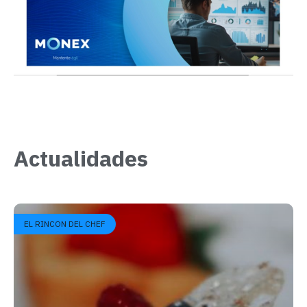
Liderazgo que inspira, comunidad
que trasciende
Actualidades
LEER MÁS
EL RINCON DEL CHEF