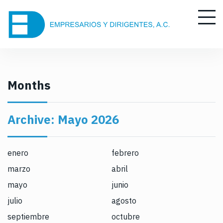
S
k
i
p
t
o
c
Months
o
n
Archive:
Mayo 2026
t
e
n
enero
febrero
t
marzo
abril
mayo
junio
julio
agosto
septiembre
octubre