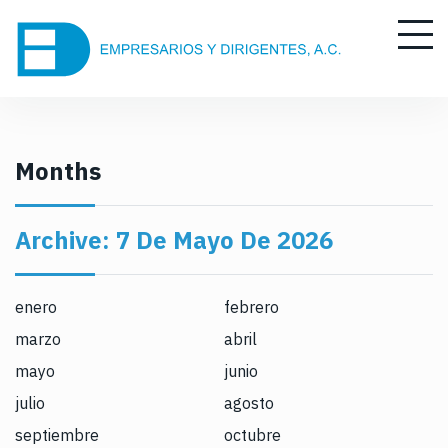
S
k
i
p
t
o
c
Months
o
n
Archive:
7 De Mayo De 2026
t
e
n
enero
febrero
t
marzo
abril
mayo
junio
julio
agosto
septiembre
octubre