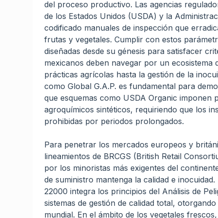
del proceso productivo. Las agencias regulado
de los Estados Unidos (USDA) y la Administra
codificado manuales de inspección que erradic
frutas y vegetales. Cumplir con estos parámet
diseñadas desde su génesis para satisfacer crit
mexicanos deben navegar por un ecosistema de
prácticas agrícolas hasta la gestión de la inoc
como Global G.A.P. es fundamental para demost
que esquemas como USDA Organic imponen prot
agroquímicos sintéticos, requiriendo que los in
prohibidas por periodos prolongados.
Para penetrar los mercados europeos y británi
lineamientos de BRCGS (British Retail Consort
por los minoristas más exigentes del continen
de suministro mantenga la calidad e inocuidad.
22000 integra los principios del Análisis de P
sistemas de gestión de calidad total, otorgando
mundial. En el ámbito de los vegetales fresco