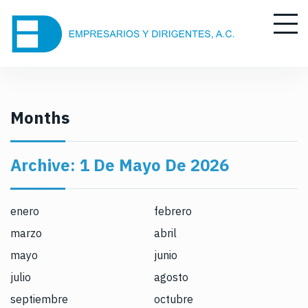
S
k
i
p
t
o
c
Months
o
n
Archive:
1 De Mayo De 2026
t
e
n
enero
febrero
t
marzo
abril
mayo
junio
julio
agosto
septiembre
octubre