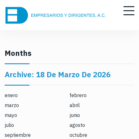
S
k
i
p
t
o
c
Months
o
n
Archive:
18 De Marzo De 2026
t
e
n
enero
febrero
t
marzo
abril
mayo
junio
julio
agosto
septiembre
octubre