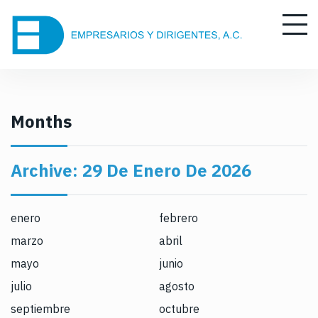
S
k
i
p
t
o
c
Months
o
n
Archive:
29 De Enero De 2026
t
e
n
enero
febrero
t
marzo
abril
mayo
junio
julio
agosto
septiembre
octubre