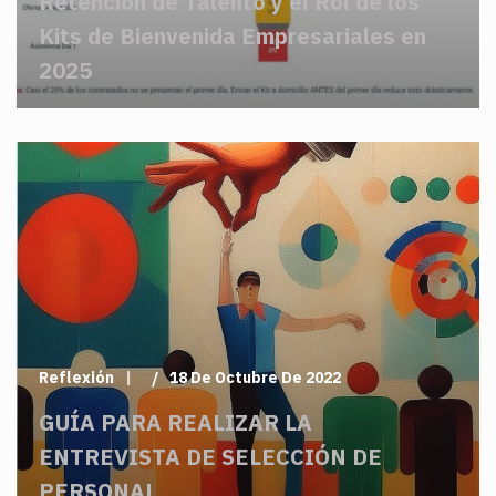
Retención de Talento y el Rol de los
Kits de Bienvenida Empresariales en
2025
Reflexión
18 De Octubre De 2022
GUÍA PARA REALIZAR LA
ENTREVISTA DE SELECCIÓN DE
PERSONAL