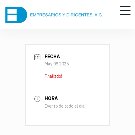
S
k
i
p
t
o
c
o
FECHA
n
May 08 2025
t
Finalizdo!
e
n
t
HORA
Evento de todo el día