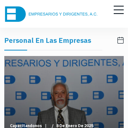
S
k
i
p
t
Personal En Las Empresas
o
c
o
n
t
e
n
t
Capacitandonos
8 De Enero De 2025