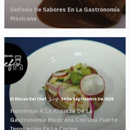
Sinfonía De Sabores En La Gastronomía
Mexicana
El Rincon Del Chef
14 De Septiembre De 2025
Homenaje A La Riqueza De La
Gastronomía Mexicana Con Una Fuerte
Inspiración En La Cocina