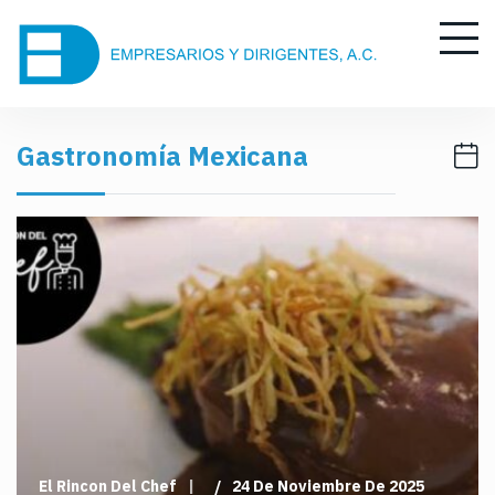
S
k
i
p
t
Gastronomía Mexicana
o
c
o
n
t
e
n
t
El Rincon Del Chef
24 De Noviembre De 2025