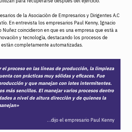
utilizan para recuperarse despuès del ejercicio.
arios de la Asociaciòn de Empresarios y Dirigentes A.C
atío. En entrevista los empresarios Paul Kenny, Ignacio
Nuñez coincidieron en que es una empresa que està a
innovaciòn y tecnologìa, destacando los procesos de
ue estàn completamente automatizadas.
l proceso en las líneas de producción, la limpieza
uenta con prácticas muy sólidas y eficaces. Fue
producción y que manejan con lotes intermitentes.
s más sencillos. El manejar varios procesos dentro
ades a nivel de altura direcciòn y de quienes la
anejan»
…dijo el empresario Paul Kenny