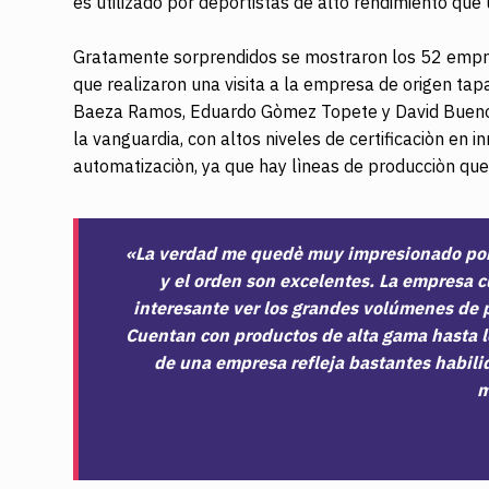
es utilizado por deportistas de alto rendimiento que 
Gratamente sorprendidos se mostraron los 52 empres
que realizaron una visita a la empresa de origen tap
Baeza Ramos, Eduardo Gòmez Topete y David Bueno 
la vanguardia, con altos niveles de certificaciòn en 
automatizaciòn, ya que hay lìneas de producciòn q
«La verdad me quedè muy impresionado por e
y el orden son excelentes. La empresa c
interesante ver los grandes volúmenes de 
Cuentan con productos de alta gama hasta lo
de una empresa refleja bastantes habilid
m