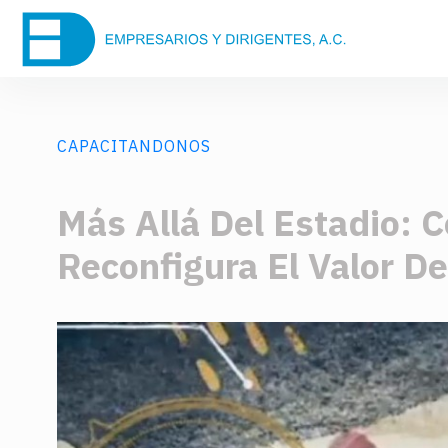
CAPACITANDONOS
Más Allá Del Estadio: 
Reconfigura El Valor De